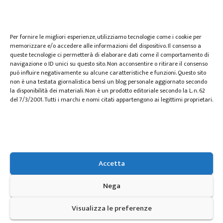
wedding
Per fornire le migliori esperienze, utilizziamo tecnologie come i cookie per
memorizzare e/o accedere alle informazioni del dispositivo. Il consenso a
queste tecnologie ci permetterà di elaborare dati come il comportamento di
navigazione o ID unici su questo sito. Non acconsentire o ritirare il consenso
può influire negativamente su alcune caratteristiche e funzioni. Questo sito
non è una testata giornalistica bensì un blog personale aggiornato secondo
la disponibilità dei materiali. Non è un prodotto editoriale secondo la L. n. 62
del 7/3/2001. Tutti i marchi e nomi citati appartengono ai legittimi proprietari.
Zspace.it
Accetta
Spazio per le informazioni
Nega
Visualizza le preferenze
Proudly powered by WordPress
|
Tema: Mag Dark di
Themeansar
.