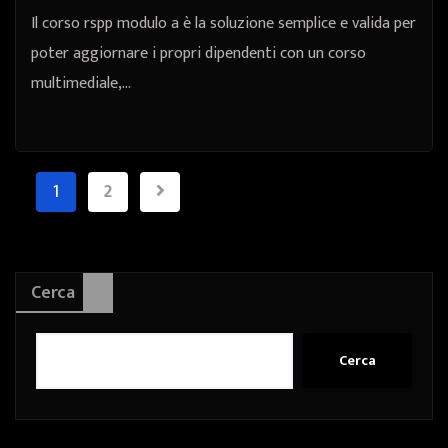
Il corso rspp modulo a è la soluzione semplice e valida per
poter aggiornare i propri dipendenti con un corso
multimediale,…
Paginazione
1
2
degli
articoli
Cerca
Cerca