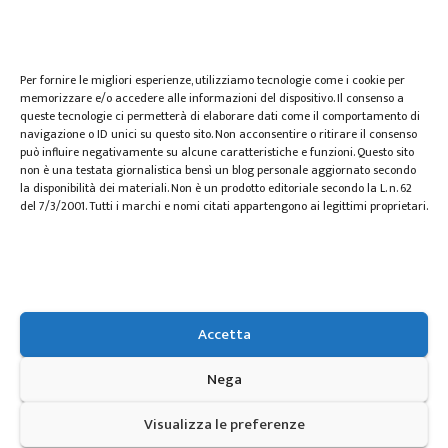
wedding
Per fornire le migliori esperienze, utilizziamo tecnologie come i cookie per
memorizzare e/o accedere alle informazioni del dispositivo. Il consenso a
queste tecnologie ci permetterà di elaborare dati come il comportamento di
navigazione o ID unici su questo sito. Non acconsentire o ritirare il consenso
può influire negativamente su alcune caratteristiche e funzioni. Questo sito
non è una testata giornalistica bensì un blog personale aggiornato secondo
la disponibilità dei materiali. Non è un prodotto editoriale secondo la L. n. 62
del 7/3/2001. Tutti i marchi e nomi citati appartengono ai legittimi proprietari.
Zspace.it
Accetta
Spazio per le informazioni
Nega
Visualizza le preferenze
Proudly powered by WordPress
|
Tema: Mag Dark di
Themeansar
.