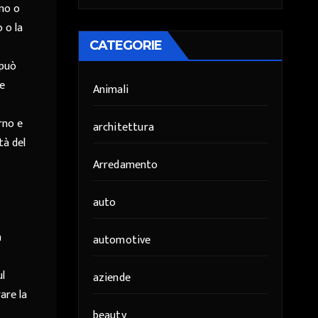
gno o
o o la
CATEGORIE
 può
me
Animali
erno e
architettura
tà del
Arredamento
auto
a
automotive
ul
aziende
are la
beauty