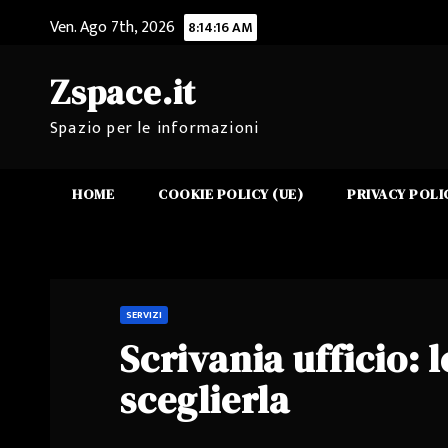
Salta
Ven. Ago 7th, 2026
8:14:16 AM
al
contenuto
Zspace.it
Spazio per le informazioni
HOME
COOKIE POLICY (UE)
PRIVACY POLI
SERVIZI
Scrivania ufficio: 
sceglierla