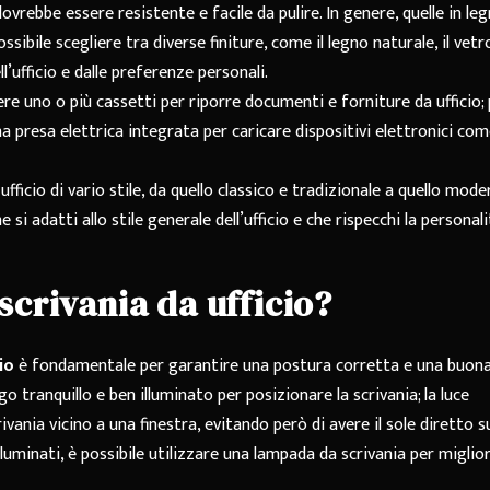
 dovrebbe essere resistente e facile da pulire. In genere, quelle in le
ssibile scegliere tra diverse finiture, come il legno naturale, il vetr
ll’ufficio e dalle preferenze personali.
re uno o più cassetti per riporre documenti e forniture da ufficio;
na presa elettrica integrata per caricare dispositivi elettronici co
 ufficio di vario stile, da quello classico e tradizionale a quello mod
si adatti allo stile generale dell’ufficio e che rispecchi la personali
scrivania da ufficio?
io
è fondamentale per garantire una postura corretta e una buon
o tranquillo e ben illuminato per posizionare la scrivania; la luce
ivania vicino a una finestra, evitando però di avere il sole diretto s
luminati, è possibile utilizzare una lampada da scrivania per miglior