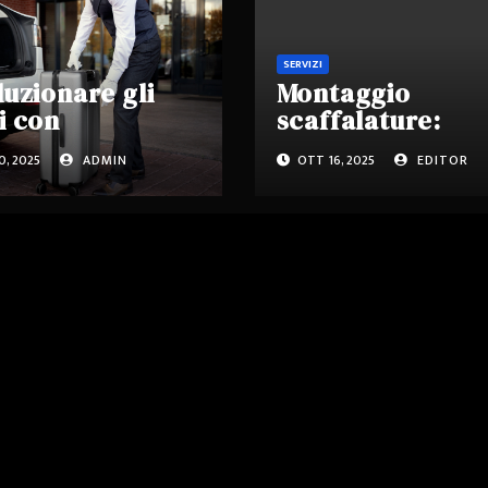
SERVIZI
luzionare gli
Montaggio
i con
scaffalature:
anical Park:
affidarsi a
, 2025
ADMIN
OTT 16, 2025
EDITOR
zioni innovative
professionisti p
archeggio
sicurezza e
matico.
efficienza