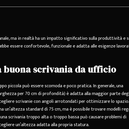
le, ma in realtà ha un impatto significativo sulla produttività e s
bbe essere confortevole, funzionale e adatta alle esigenze lavora
a buona scrivania da ufficio
oppo piccola può essere scomoda e poco pratica. In generale, una
larghezza per 70 cm di profondità) è adatta alla maggior parte degl
 scegliere scrivanie con angoli arrotondati per ottimizzare lo spazio.
ha un’altezza standard di 75 cm, ma è possibile trovare modelli rego
i; una scrivania troppo alta o troppo bassa può causare problemi di
egliere un’altezza adatta alla propria statura.