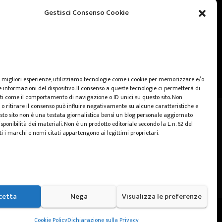
web marketing
Gestisci Consenso Cookie
wedding
e migliori esperienze, utilizziamo tecnologie come i cookie per memorizzare e/o
 informazioni del dispositivo. Il consenso a queste tecnologie ci permetterà di
ti come il comportamento di navigazione o ID unici su questo sito. Non
o ritirare il consenso può influire negativamente su alcune caratteristiche e
sto sito non è una testata giornalistica bensì un blog personale aggiornato
sponibilità dei materiali. Non è un prodotto editoriale secondo la L. n. 62 del
ti i marchi e nomi citati appartengono ai legittimi proprietari.
cetta
Nega
Visualizza le preferenze
Home
Cookie Policy (UE)
Privacy Policy
Cookie Policy
Dichiarazione sulla Privacy