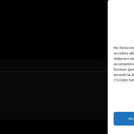
Per fornire l
accedere alle
elaborare da
acconsentire 
funzioni. Que
secondo la di
7/3/2001. Tut
Ac