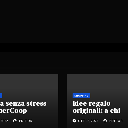
G
SHOPPING
a senza stress
Idee regalo
 IperCoop
originali: a chi
dovì
rivolgersi!
, 2022
EDITOR
OTT 18, 2022
EDITOR