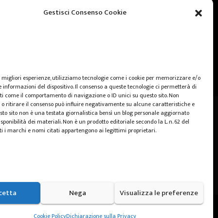
web marketing
Gestisci Consenso Cookie
wedding
e migliori esperienze, utilizziamo tecnologie come i cookie per memorizzare e/o
 informazioni del dispositivo. Il consenso a queste tecnologie ci permetterà di
ti come il comportamento di navigazione o ID unici su questo sito. Non
o ritirare il consenso può influire negativamente su alcune caratteristiche e
sto sito non è una testata giornalistica bensì un blog personale aggiornato
sponibilità dei materiali. Non è un prodotto editoriale secondo la L. n. 62 del
ti i marchi e nomi citati appartengono ai legittimi proprietari.
cetta
Nega
Visualizza le preferenze
Home
Cookie Policy (UE)
Privacy Policy
Cookie Policy
Dichiarazione sulla Privacy