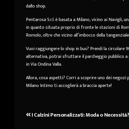
dallo shop.
Pentarosa S.r.l. è basata a Milano, vicino ai Navigli, 
in quanto situata proprio di fronte le stazioni di Ro
Romolo, oltre che vicino all’imbocco della tangenziale
Vuoi raggiungere lo shop in bus? Prendi la circolare 9
alternativa, potrai sfruttare il parcheggio pubblico
in Via Ondina Valla.
Allora, cosa aspetti? Corri a scoprire uno dei negozi p
Milano Intimo ti accoglierà a braccia aperte!
I Calzini Personalizzati: Moda o Necessità
Navigazione
articoli