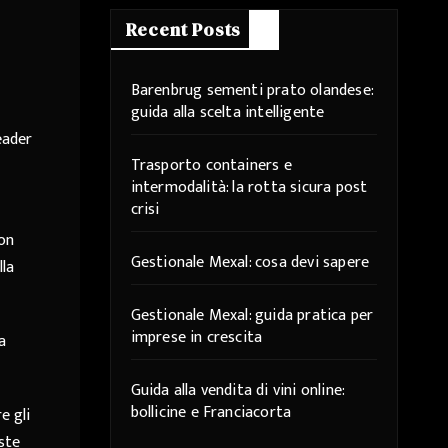
Recent Posts
Barenbrug sementi prato olandese:
guida alla scelta intelligente
eader
Trasporto containers e
intermodalità: la rotta sicura post
crisi
con
Gestionale Mexal: cosa devi sapere
lla
Gestionale Mexal: guida pratica per
imprese in crescita
a
Guida alla vendita di vini online:
bollicine e Franciacorta
e gli
ste