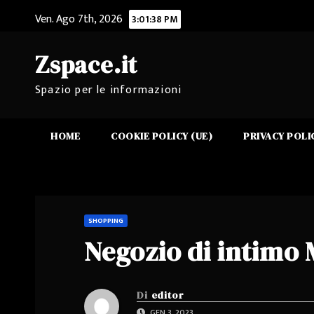
Salta
Ven. Ago 7th, 2026
3:01:38 PM
al
contenuto
Zspace.it
Spazio per le informazioni
HOME
COOKIE POLICY (UE)
PRIVACY POLI
SHOPPING
Negozio di intimo M
Di
editor
GEN 3, 2023