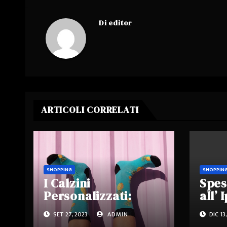
Di
editor
ARTICOLI CORRELATI
SHOPPING
SHOPPIN
I Calzini
Spes
Personalizzati:
all’
Moda o Necessità?
Mon
SET 27, 2023
ADMIN
DIC 13