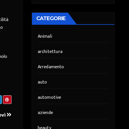
CATEGORIE
ilità
no
Animali
architettura
molo
Arredamento
auto
automotive
aziende
ovì
beauty