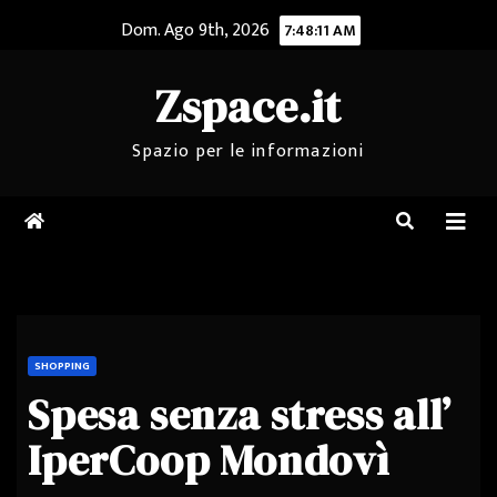
Salta
Dom. Ago 9th, 2026
7:48:11 AM
al
contenuto
Zspace.it
Spazio per le informazioni
SHOPPING
Spesa senza stress all’
IperCoop Mondovì