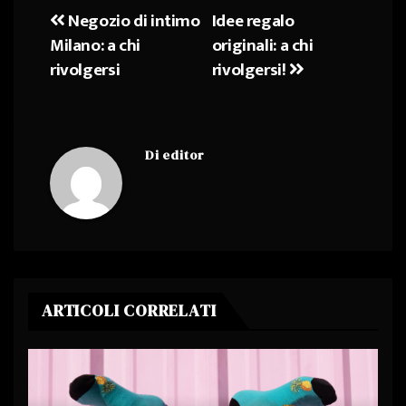
Negozio di intimo
Idee regalo
Navigazione
Milano: a chi
originali: a chi
articoli
rivolgersi
rivolgersi!
Di
editor
ARTICOLI CORRELATI