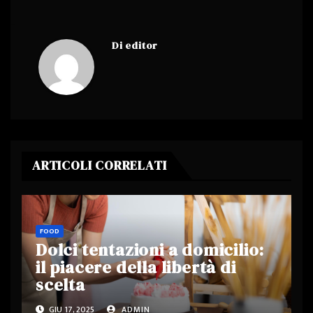
Di
editor
ARTICOLI CORRELATI
FOOD
Dolci tentazioni a domicilio:
il piacere della libertà di
scelta
GIU 17, 2025
ADMIN