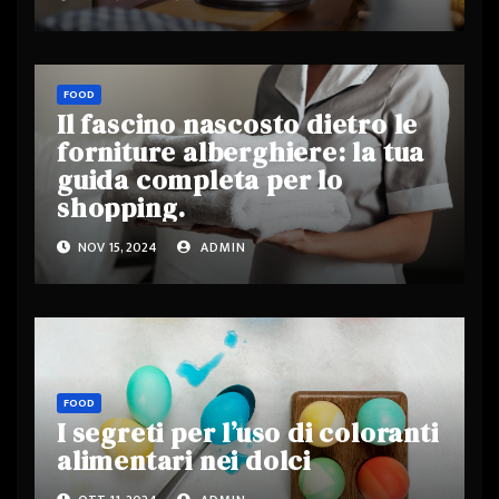
FOOD
Il fascino nascosto dietro le
forniture alberghiere: la tua
guida completa per lo
shopping.
NOV 15, 2024
ADMIN
FOOD
I segreti per l’uso di coloranti
alimentari nei dolci