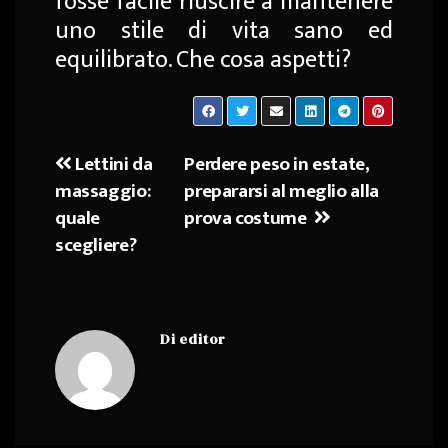
fosse facile riuscire a mantenere
uno stile di vita sano ed
equilibrato. Che cosa aspetti?
Lettini da
Perdere peso in estate,
Navigazione
massaggio:
prepararsi al meglio alla
articoli
quale
prova costume
scegliere?
Di
editor