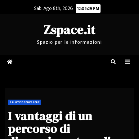
Salta
Sab. Ago 8th, 2026
12:05:29 PM
al
contenuto
Zspace.it
Spazio per le informazioni
SALUTE E BENESSERE
I vantaggi di un
percorso di