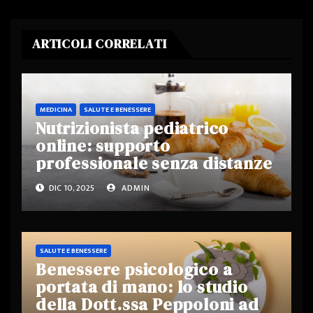
ARTICOLI CORRELATI
MEDICINA
SALUTE E BENESSERE
Nutrizionista pediatrico
online: supporto
professionale senza distanze
DIC 10, 2025
ADMIN
SALUTE E BENESSERE
Benessere psicologico a
portata di mano: lo studio
della Dott.ssa Peppoloni ad