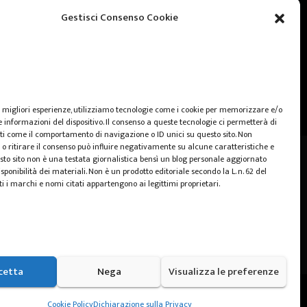
web marketing
Gestisci Consenso Cookie
wedding
e migliori esperienze, utilizziamo tecnologie come i cookie per memorizzare e/o
 informazioni del dispositivo. Il consenso a queste tecnologie ci permetterà di
ti come il comportamento di navigazione o ID unici su questo sito. Non
o ritirare il consenso può influire negativamente su alcune caratteristiche e
sto sito non è una testata giornalistica bensì un blog personale aggiornato
sponibilità dei materiali. Non è un prodotto editoriale secondo la L. n. 62 del
ti i marchi e nomi citati appartengono ai legittimi proprietari.
cetta
Nega
Visualizza le preferenze
Home
Cookie Policy (UE)
Privacy Policy
Cookie Policy
Dichiarazione sulla Privacy