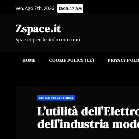
Salta
Ven. Ago 7th, 2026
12:05:48 AM
al
contenuto
Zspace.it
Spazio per le informazioni
HOME
COOKIE POLICY (UE)
PRIVACY POLI
SERVIZI PER LE AZIENDE
L’utilità dell’Elet
dell’industria mo