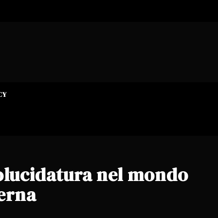
CY
trolucidatura nel mondo
derna