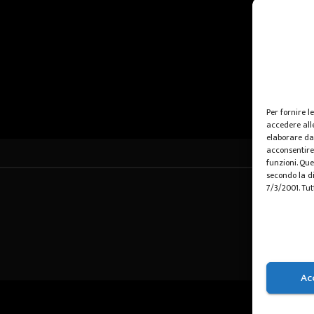
Per fornire l
accedere alle
elaborare da
acconsentire 
funzioni. Que
secondo la di
7/3/2001. Tut
Ac