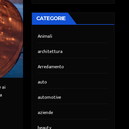
CATEGORIE
Animali
architettura
Arredamento
auto
 ai
ra
automotive
aziende
beauty