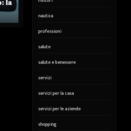
motori
: la
ta
nautica
di
osi
professioni
salute
salute e benessere
servizi
servizi per la casa
servizi per le aziende
shopping