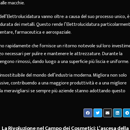
 alle macchie.
dell’Elettrolucidatura vanno oltre: a causa del suo processo unico, è
 durata dei metalli. Questo rende l’Elettrolucidatura particolarmen
imentare, farmaceutica e aerospaziale.
no rapidamente che fornisce un ritorno notevole sul loro investim
zo necessari per pulire e mantenere le attrezzature. Durante la
e vengono rimossi, dando luogo a una superficie più liscia e uniforme.
insostituibile del mondo dell’industria moderna. Migliora non solo
essive, contribuendo a una maggiore produttività e a una migliore
è da meravigliarsi se sempre più aziende stanno adottando questo
La Rivoluzione nel Campo dei Cosmetici: L’ascesa della