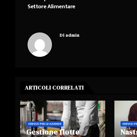
Navigazione
Settore Alimentare
articoli
Di
admin
ARTICOLI CORRELATI
SERVIZI PER LE AZIENDE
SERVIZI P
Gestione flotte
Nast