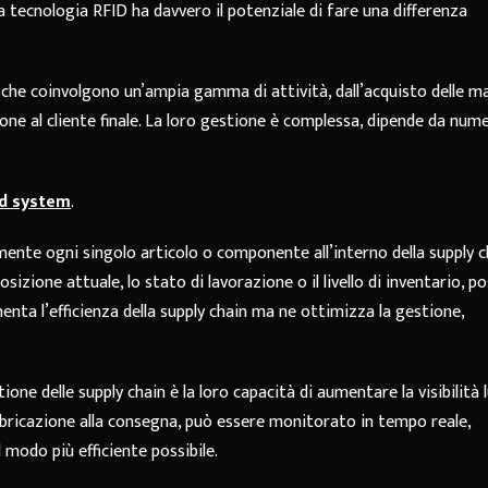
a tecnologia RFID ha davvero il potenziale di fare una differenza
e che coinvolgono un’ampia gamma di attività, dall’acquisto delle m
ione al cliente finale. La loro gestione è complessa, dipende da num
id system
.
lmente ogni singolo articolo o componente all’interno della supply c
sizione attuale, lo stato di lavorazione o il livello di inventario, 
nta l’efficienza della supply chain ma ne ottimizza la gestione,
one delle supply chain è la loro capacità di aumentare la visibilità
fabbricazione alla consegna, può essere monitorato in tempo reale,
l modo più efficiente possibile.