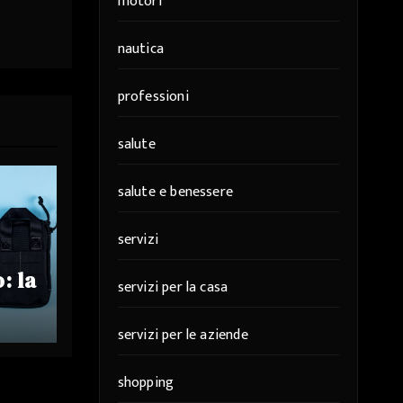
motori
nautica
professioni
salute
salute e benessere
servizi
: la
servizi per la casa
ta
di
servizi per le aziende
osi
shopping