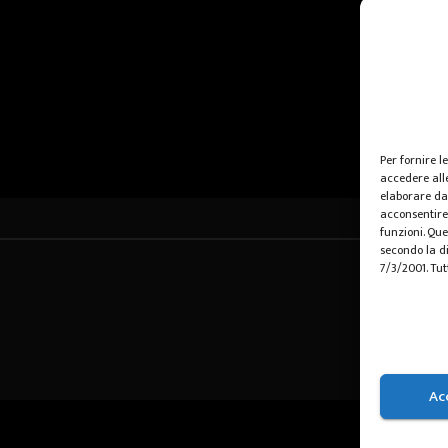
Per fornire l
accedere alle
elaborare da
acconsentire 
funzioni. Que
secondo la di
7/3/2001. Tut
Ac