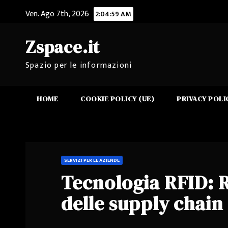
Salta
Ven. Ago 7th, 2026
2:05:00 AM
al
contenuto
Zspace.it
Spazio per le informazioni
HOME
COOKIE POLICY (UE)
PRIVACY POLI
SERVIZI PER LE AZIENDE
Tecnologia RFID: R
delle supply chain