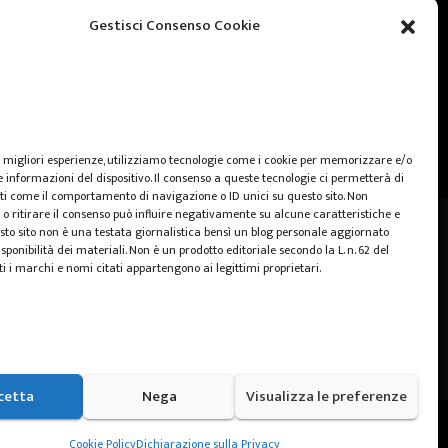
web marketing
Gestisci Consenso Cookie
wedding
e migliori esperienze, utilizziamo tecnologie come i cookie per memorizzare e/o
 informazioni del dispositivo. Il consenso a queste tecnologie ci permetterà di
ti come il comportamento di navigazione o ID unici su questo sito. Non
o ritirare il consenso può influire negativamente su alcune caratteristiche e
sto sito non è una testata giornalistica bensì un blog personale aggiornato
sponibilità dei materiali. Non è un prodotto editoriale secondo la L. n. 62 del
ti i marchi e nomi citati appartengono ai legittimi proprietari.
cetta
Nega
Visualizza le preferenze
Home
Cookie Policy (UE)
Privacy Policy
Cookie Policy
Dichiarazione sulla Privacy