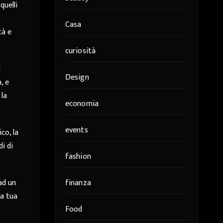
quelli
Casa
tà e
curiosità
i
Design
, e
 la
economia
events
co, la
i di
fashion
ad un
finanza
la tua
Food