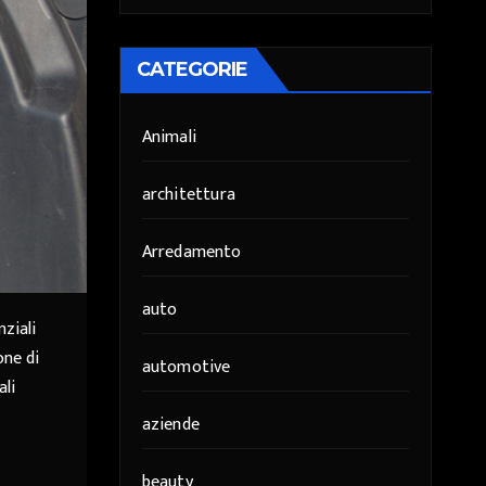
CATEGORIE
Animali
architettura
Arredamento
auto
ziali
one di
automotive
ali
aziende
beauty