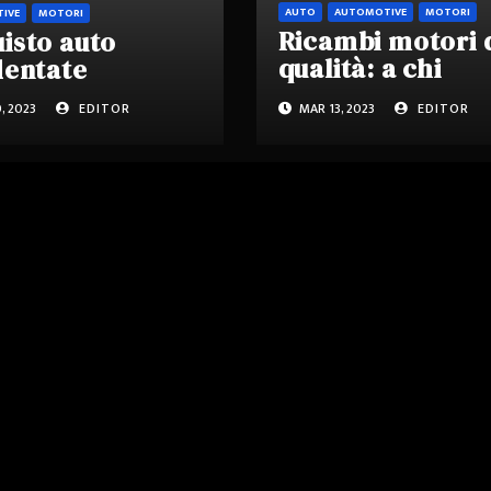
AUTO
AUTOMOTIVE
MOTORI
IVE
MOTORI
Ricambi motori 
isto auto
qualità: a chi
dentate
rivolgersi per
, 2023
EDITOR
MAR 13, 2023
EDITOR
trovarli al migli
prezzo