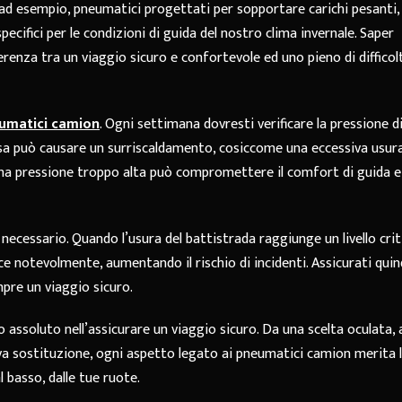
, ad esempio, pneumatici progettati per sopportare carichi pesanti, 
pecifici per le condizioni di guida del nostro clima invernale. Saper
ferenza tra un viaggio sicuro e confortevole ed uno pieno di difficol
umatici camion
. Ogni settimana dovresti verificare la pressione d
sa può causare un surriscaldamento, cosiccome una eccessiva usura
 una pressione troppo alta può compromettere il comfort di guida e
necessario. Quando l’usura del battistrada raggiunge un livello criti
e notevolmente, aumentando il rischio di incidenti. Assicurati quind
pre un viaggio sicuro.
 assoluto nell’assicurare un viaggio sicuro. Da una scelta oculata, 
a sostituzione, ogni aspetto legato ai pneumatici camion merita 
l basso, dalle tue ruote.