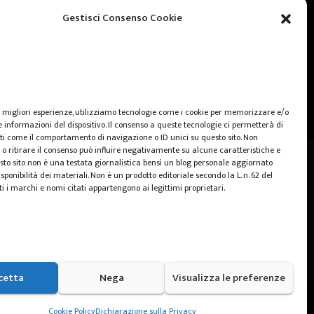
web marketing
Gestisci Consenso Cookie
wedding
e migliori esperienze, utilizziamo tecnologie come i cookie per memorizzare e/o
 informazioni del dispositivo. Il consenso a queste tecnologie ci permetterà di
ti come il comportamento di navigazione o ID unici su questo sito. Non
o ritirare il consenso può influire negativamente su alcune caratteristiche e
sto sito non è una testata giornalistica bensì un blog personale aggiornato
sponibilità dei materiali. Non è un prodotto editoriale secondo la L. n. 62 del
ti i marchi e nomi citati appartengono ai legittimi proprietari.
cetta
Nega
Visualizza le preferenze
Home
Cookie Policy (UE)
Privacy Policy
Cookie Policy
Dichiarazione sulla Privacy