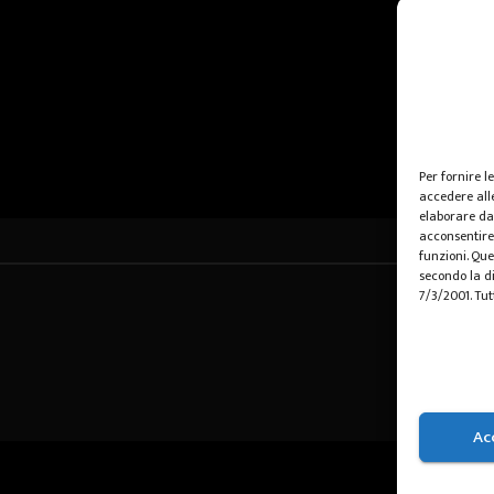
Per fornire l
accedere alle
elaborare da
acconsentire 
funzioni. Que
secondo la di
7/3/2001. Tut
Ac