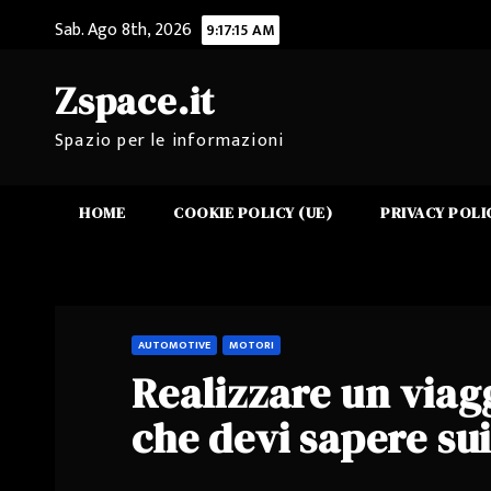
Salta
Sab. Ago 8th, 2026
9:17:16 AM
al
contenuto
Zspace.it
Spazio per le informazioni
HOME
COOKIE POLICY (UE)
PRIVACY POLI
AUTOMOTIVE
MOTORI
Realizzare un viagg
che devi sapere s