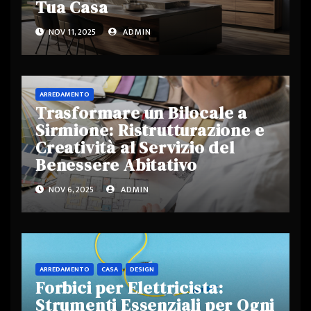
Tua Casa
NOV 11, 2025
ADMIN
ARREDAMENTO
Trasformare un Bilocale a
Sirmione: Ristrutturazione e
Creatività al Servizio del
Benessere Abitativo
NOV 6, 2025
ADMIN
ARREDAMENTO
CASA
DESIGN
Forbici per Elettricista:
Strumenti Essenziali per Ogni