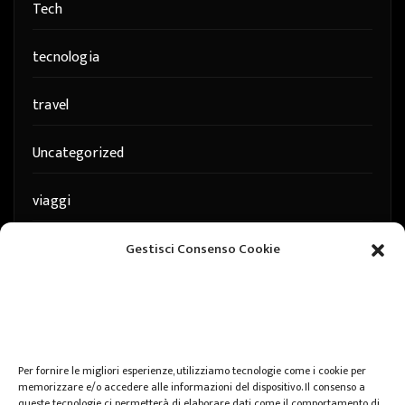
Tech
tecnologia
travel
Uncategorized
viaggi
web
Gestisci Consenso Cookie
web marketing
wedding
Per fornire le migliori esperienze, utilizziamo tecnologie come i cookie per
memorizzare e/o accedere alle informazioni del dispositivo. Il consenso a
queste tecnologie ci permetterà di elaborare dati come il comportamento di