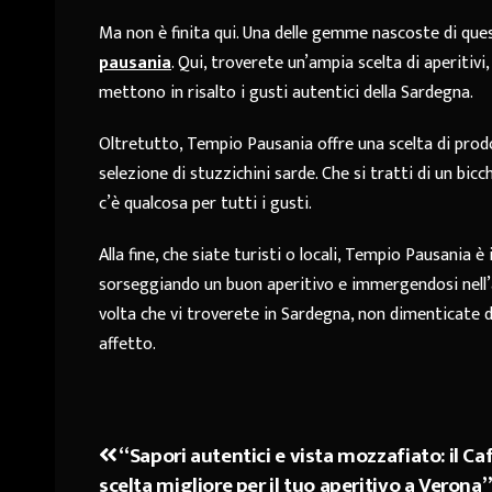
Ma non è finita qui. Una delle gemme nascoste di que
pausania
. Qui, troverete un’ampia scelta di aperitivi
mettono in risalto i gusti autentici della Sardegna.
Oltretutto, Tempio Pausania offre una scelta di prodo
selezione di stuzzichini sarde. Che si tratti di un b
c’è qualcosa per tutti i gusti.
Alla fine, che siate turisti o locali, Tempio Pausania
sorseggiando un buon aperitivo e immergendosi nell’a
volta che vi troverete in Sardegna, non dimenticate 
affetto.
“Sapori autentici e vista mozzafiato: il Caf
Navigazione
scelta migliore per il tuo aperitivo a Verona