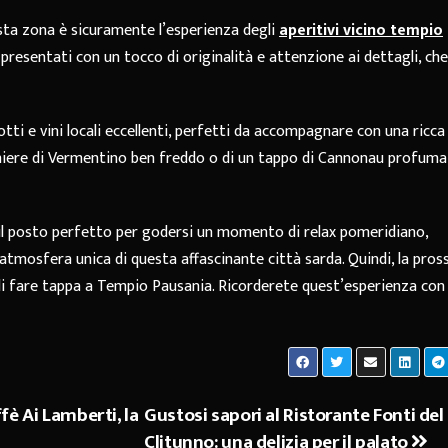
sta zona è sicuramente l’esperienza degli
aperitivi vicino tempio
, presentati con un tocco di originalità e attenzione ai dettagli, che
tti e vini locali eccellenti, perfetti da accompagnare con una ricca
icchiere di Vermentino ben freddo o di un tappo di Cannonau profuma
 è il posto perfetto per godersi un momento di relax pomeridiano,
tmosfera unica di questa affascinante città sarda. Quindi, la pros
di fare tappa a Tempio Pausania. Ricorderete quest’esperienza con
fè Ai Lamberti, la
Gustosi sapori al Ristorante Fonti del
”
Clitunno: una delizia per il palato