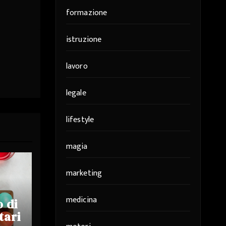
formazione
istruzione
lavoro
legale
lifestyle
magia
marketing
medicina
o di
tari