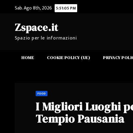
Salta
Sab. Ago 8th, 2026
5:51:05 PM
al
contenuto
Zspace.it
Spazio per le informazioni
HOME
COOKIE POLICY (UE)
PRIVACY POLI
FOOD
I Migliori Luoghi p
Tempio Pausania