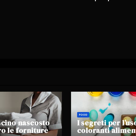
FOOD
ascino nascosto
I segreti per l’us
ro le forniture
coloranti alimen