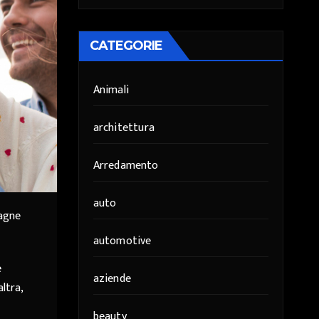
CATEGORIE
Animali
architettura
Arredamento
auto
pagne
automotive
e
aziende
ltra,
beauty