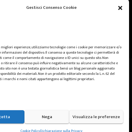
web marketing
Gestisci Consenso Cookie
wedding
e migliori esperienze, utilizziamo tecnologie come i cookie per memorizzare e/o
 informazioni del dispositivo. Il consenso a queste tecnologie ci permetterà di
ti come il comportamento di navigazione o ID unici su questo sito. Non
o ritirare il consenso può influire negativamente su alcune caratteristiche e
sto sito non è una testata giornalistica bensì un blog personale aggiornato
sponibilità dei materiali. Non è un prodotto editoriale secondo la L. n. 62 del
ti i marchi e nomi citati appartengono ai legittimi proprietari.
cetta
Nega
Visualizza le preferenze
Home
Cookie Policy (UE)
Privacy Policy
Cookie Policy
Dichiarazione sulla Privacy