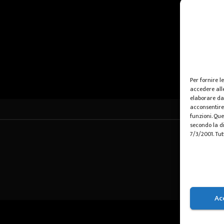
Per fornire l
accedere alle
elaborare da
acconsentire 
funzioni. Que
secondo la di
7/3/2001. Tut
Ac