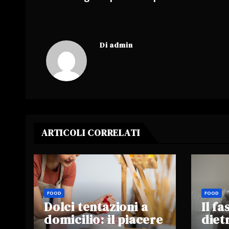
articoli
Di
admin
ARTICOLI CORRELATI
FOOD
FOOD
Dolci tentazioni a
Il f
domicilio: il piacere
diet