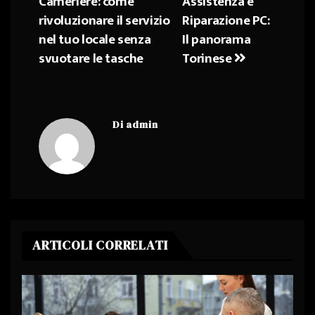
Cameriere: come
Assistenza e
articoli
rivoluzionare il servizio
Riparazione PC:
nel tuo locale senza
Il panorama
svuotare le tasche
Torinese
Di
admin
ARTICOLI CORRELATI