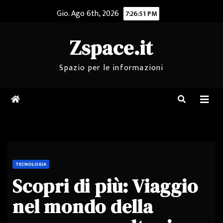
Salta
Gio. Ago 6th, 2026
7:26:51 PM
al
contenuto
Zspace.it
Spazio per le informazioni
TECNOLOGIA
Scopri di più: Viaggio
nel mondo della