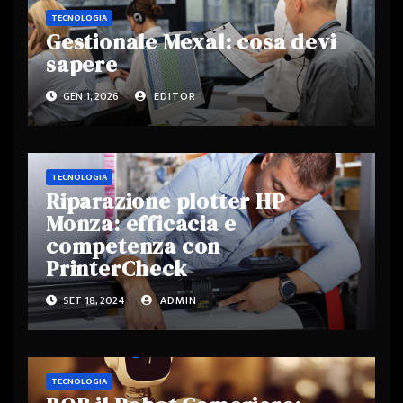
TECNOLOGIA
Gestionale Mexal: cosa devi
sapere
GEN 1, 2026
EDITOR
TECNOLOGIA
Riparazione plotter HP
Monza: efficacia e
competenza con
PrinterCheck
SET 18, 2024
ADMIN
TECNOLOGIA