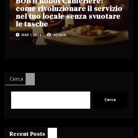
BOB il Robot Cameriere:
come rivoluzionare il servizio
nel tuo locale senza svuotare
le tasche
MAR 1, 2024
ADMIN
Cerca
Cerca
Recent Posts