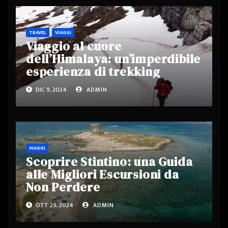
TRAVEL
VIAGGI
Viaggio al cuore
dell’Himalaya: un’imperdibile
esperienza di trekking
DIC 9, 2024
ADMIN
VIAGGI
Scoprire Stintino: una Guida
alle Migliori Escursioni da
Non Perdere
OTT 29, 2024
ADMIN