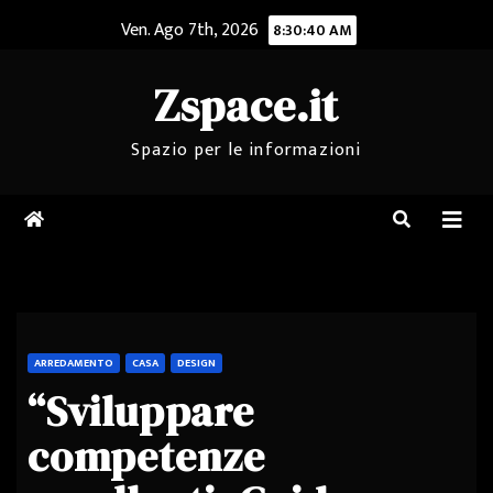
Salta
Ven. Ago 7th, 2026
8:30:40 AM
al
contenuto
Zspace.it
Spazio per le informazioni
ARREDAMENTO
CASA
DESIGN
“Sviluppare
competenze