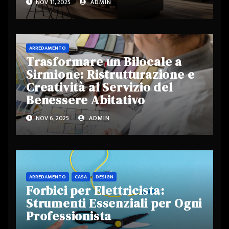
NOV 11, 2025
ADMIN
ARREDAMENTO
Trasformare un Bilocale a
Sirmione: Ristrutturazione e
Creatività al Servizio del
Benessere Abitativo
NOV 6, 2025
ADMIN
ARREDAMENTO
CASA
DESIGN
Forbici per Elettricista:
Strumenti Essenziali per Ogni
Professionista