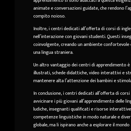
apprendimento si sono adattati a questa esigenza.
animate e conversazioni guidate, che rendono l’a
compito noioso.
Inoltre, i centri dedicati all’offerta di corsi di i
nell’interazione con giovani studenti. Questi ins
coinvolgente, creando un ambiente confortevole e 
una lingua straniera.
Un altro vantaggio dei centri di apprendimento è la
illustrati, schede didattiche, video interattivi e s
mantenere alta l’attenzione dei bambini e stimolar
In conclusione, i centri dedicati all’offerta di c
avvicinare i più giovani all’apprendimento delle l
ludiche, insegnanti qualificati e risorse interatt
competenze linguistiche in modo naturale e diver
globale, ma li ispirano anche a esplorare il mondo