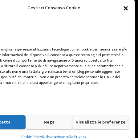
web marketing
Gestisci Consenso Cookie
wedding
e migliori esperienze, utilizziamo tecnologie come i cookie per memorizzare e/o
 informazioni del dispositivo. Il consenso a queste tecnologie ci permetterà di
ti come il comportamento di navigazione o ID unici su questo sito. Non
o ritirare il consenso può influire negativamente su alcune caratteristiche e
sto sito non è una testata giornalistica bensì un blog personale aggiornato
sponibilità dei materiali. Non è un prodotto editoriale secondo la L. n. 62 del
ti i marchi e nomi citati appartengono ai legittimi proprietari.
cetta
Nega
Visualizza le preferenze
Home
Cookie Policy (UE)
Privacy Policy
Cookie Policy
Dichiarazione sulla Privacy