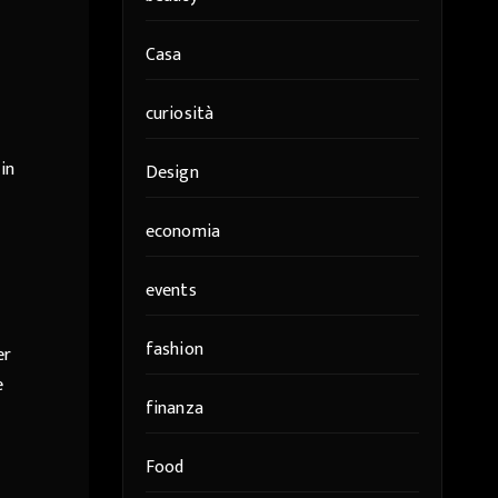
Casa
curiosità
in
Design
economia
events
fashion
er
e
finanza
Food