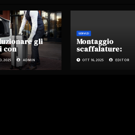
SERVIZI
luzionare gli
Montaggio
i con
scaffalature:
anical Park:
affidarsi a
, 2025
ADMIN
OTT 16, 2025
EDITOR
zioni innovative
professionisti p
archeggio
sicurezza e
matico.
efficienza