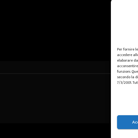
Per fornire l
accedere alle
elaborare da
acconsentire 
funzioni. Que
secondo la di
7/3/2001. Tut
Ac