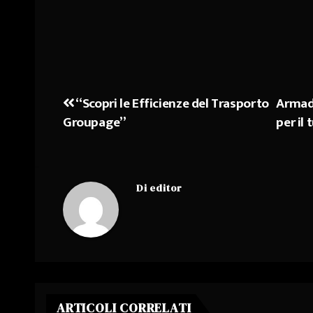
“Scopri le Efficienze del Trasporto
Armadi
Navigazione
Groupage”
per il
articoli
Di
editor
ARTICOLI CORRELATI