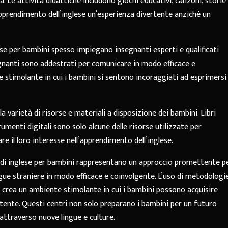
 Le attività didattiche includono giochi educativi, canzoni, storie
pprendimento dell’inglese un’esperienza divertente anziché un
nglese per bambini spesso impiegano insegnanti esperti e qualificati
egnanti sono addestrati per comunicare in modo efficace e
stimolante in cui i bambini si sentono incoraggiati ad esprimersi 
 varietà di risorse e materiali a disposizione dei bambini. Libri
trumenti digitali sono solo alcune delle risorse utilizzate per
e il loro interesse nell’apprendimento dell’inglese.
orsi di inglese per bambini rappresentano un approccio promettente p
ingue straniere in modo efficace e coinvolgente. L’uso di metodologi
ive crea un ambiente stimolante in cui i bambini possono acquisire
tente. Questi centri non solo preparano i bambini per un futuro
 attraverso nuove lingue e culture.