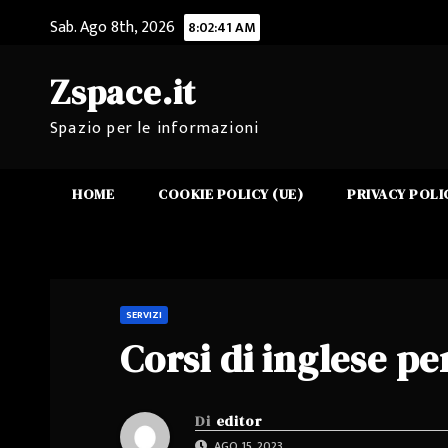
Salta
Sab. Ago 8th, 2026
8:02:42 AM
al
contenuto
Zspace.it
Spazio per le informazioni
HOME
COOKIE POLICY (UE)
PRIVACY POLI
SERVIZI
Corsi di inglese p
Di
editor
AGO 15, 2023