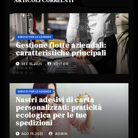
ARTICOLI CORRELATI
SERVIZI PER LE AZIENDE
Gestione flotte aziendali:
caratteristiche principali
SET 15, 2025
EDITOR
SERVIZI PER LE AZIENDE
Nastri adesivi di carta
personalizzati: praticità
ecologica per le tue
spedizioni
AGO 19, 2025
ADMIN