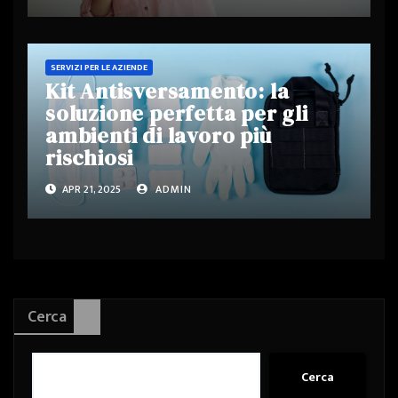
SERVIZI PER LE AZIENDE
Kit Antisversamento: la
soluzione perfetta per gli
ambienti di lavoro più
rischiosi
APR 21, 2025
ADMIN
Cerca
Cerca