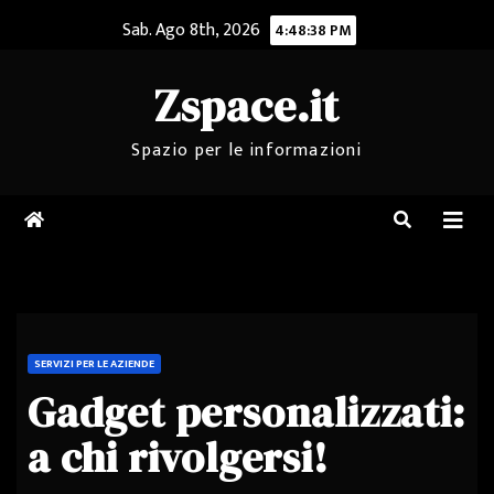
Salta
Sab. Ago 8th, 2026
4:48:38 PM
al
contenuto
Zspace.it
Spazio per le informazioni
SERVIZI PER LE AZIENDE
Gadget personalizzati:
a chi rivolgersi!