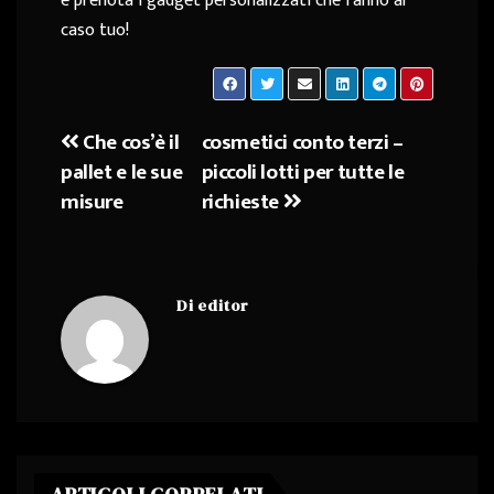
e prenota i gadget personalizzati che fanno al
caso tuo!
Che cos’è il
cosmetici conto terzi –
Navigazione
pallet e le sue
piccoli lotti per tutte le
articoli
misure
richieste
Di
editor