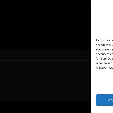
Per fornire l
accedere alle
elaborare da
acconsentire 
funzioni. Que
secondo la di
7/3/2001. Tut
Ac