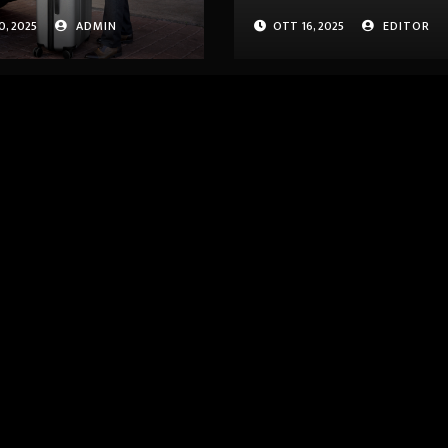
anical Park:
affidarsi a
, 2025
ADMIN
OTT 16, 2025
EDITOR
zioni innovative
professionisti p
archeggio
sicurezza e
matico.
efficienza