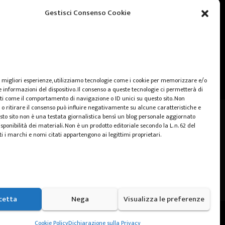
web marketing
Gestisci Consenso Cookie
wedding
e migliori esperienze, utilizziamo tecnologie come i cookie per memorizzare e/o
 informazioni del dispositivo. Il consenso a queste tecnologie ci permetterà di
ti come il comportamento di navigazione o ID unici su questo sito. Non
o ritirare il consenso può influire negativamente su alcune caratteristiche e
sto sito non è una testata giornalistica bensì un blog personale aggiornato
sponibilità dei materiali. Non è un prodotto editoriale secondo la L. n. 62 del
ti i marchi e nomi citati appartengono ai legittimi proprietari.
cetta
Nega
Visualizza le preferenze
Home
Cookie Policy (UE)
Privacy Policy
Cookie Policy
Dichiarazione sulla Privacy