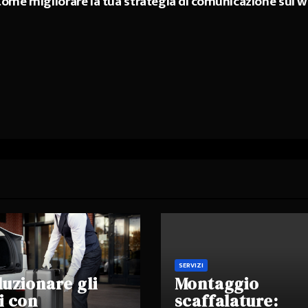
ome migliorare la tua strategia di comunicazione sul 
SERVIZI
luzionare gli
Montaggio
i con
scaffalature: