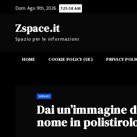
Salta
Dom. Ago 9th, 2026
7:25:59 AM
al
contenuto
Zspace.it
Spazio per le informazioni
HOME
COOKIE POLICY (UE)
PRIVACY POLI
SERVIZI
Dai un’immagine di
nome in polistirol