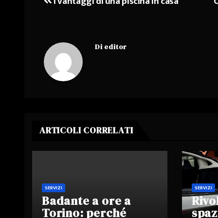
I vantaggi di una piscina in casa
C
Navigazione
articoli
Di
editor
ARTICOLI CORRELATI
SERVIZI
SERVIZI
Badante a ore a
Rivo
Torino: perché
spaz