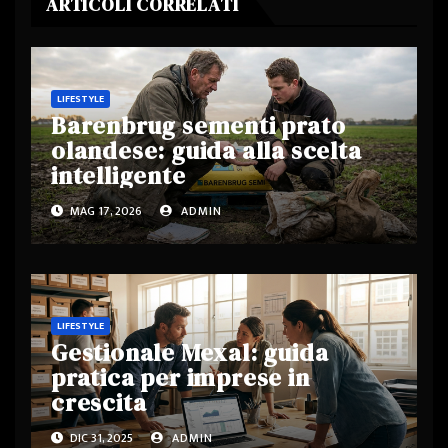
ARTICOLI CORRELATI
LIFESTYLE
Barenbrug sementi prato
olandese: guida alla scelta
intelligente
MAG 17, 2026
ADMIN
LIFESTYLE
Gestionale Mexal: guida
pratica per imprese in
crescita
DIC 31, 2025
ADMIN