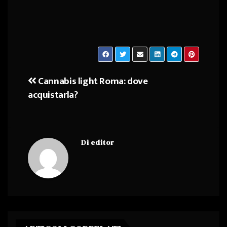
Cannabis light Roma: dove
Navigazione
acquistarla?
articoli
Di
editor