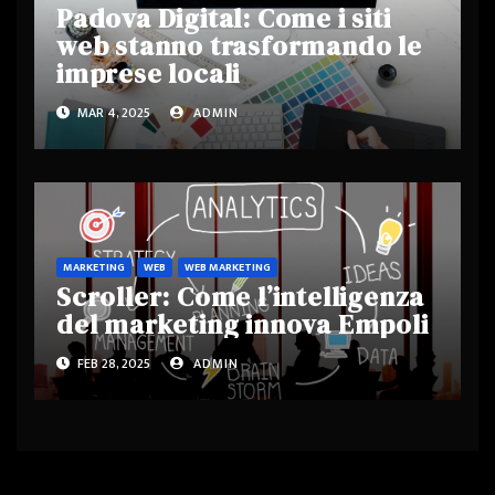
Padova Digital: Come i siti
web stanno trasformando le
imprese locali
MAR 4, 2025
ADMIN
MARKETING
WEB
WEB MARKETING
Scroller: Come l’intelligenza
del marketing innova Empoli
FEB 28, 2025
ADMIN