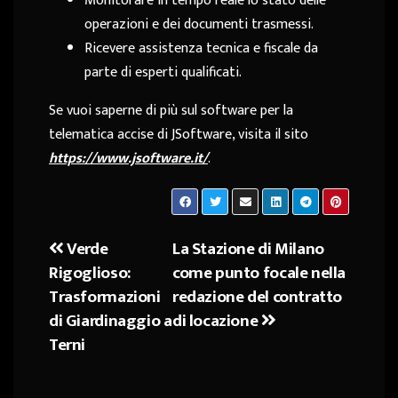
Monitorare in tempo reale lo stato delle
operazioni e dei documenti trasmessi.
Ricevere assistenza tecnica e fiscale da
parte di esperti qualificati.
Se vuoi saperne di più sul software per la
telematica accise di JSoftware, visita il sito
https://www.jsoftware.it/
.
Verde
La Stazione di Milano
Navigazione
Rigoglioso:
come punto focale nella
articoli
Trasformazioni
redazione del contratto
di Giardinaggio a
di locazione
Terni