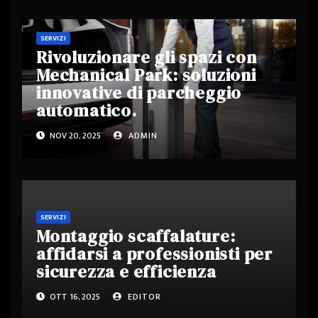
SERVIZI
Rivoluzionare gli spazi con
Mechanical Park: soluzioni
innovative di parcheggio
automatico.
NOV 20, 2025
ADMIN
SERVIZI
Montaggio scaffalature:
affidarsi a professionisti per
sicurezza e efficienza
OTT 16, 2025
EDITOR